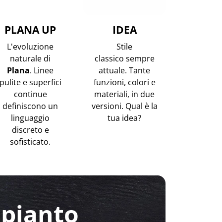
PLANA UP
IDEA
L'evoluzione
Stile
naturale di
classico sempre
Plana
. L
inee
attuale. Tante
pulite e superfici
funzioni, colori e
continue
materiali, in due
definiscono un
versioni. Qual è la
linguaggio
tua idea?
discreto e
sofisticato.
mpianto