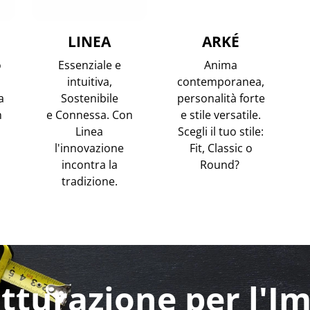
LINEA
ARKÉ
o
Essenziale e
Anima
intuitiva,
contemporanea,
a
Sostenibile
personalità forte
n
e Connessa. Con
e stile versatile.
Linea
Scegli il tuo stile:
l'innovazione
Fit, Classic o
incontra la
Round?
tradizione.
tturazione per l'I