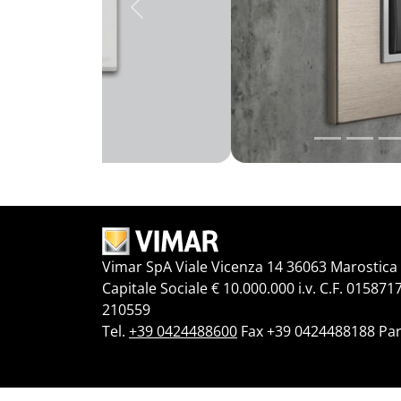
Precedente
Vimar SpA Viale Vicenza 14 36063 Marostica V
Capitale Sociale € 10.000.000 i.v. C.F. 015871
210559
Tel.
+39 0424488600
Fax +39 0424488188 Par