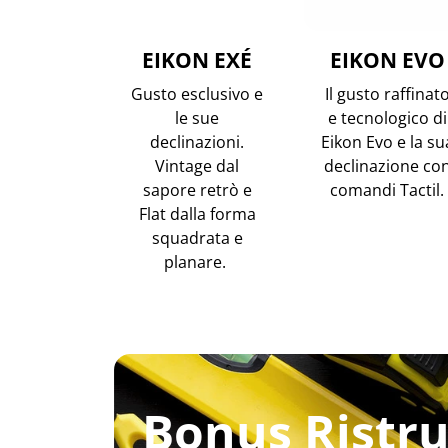
EIKON EXÉ
EIKON EVO
Gusto esclusivo e
Il gusto raffinat
le sue
e tecnologico di
declinazioni.
Eikon Evo e la su
Vintage dal
declinazione co
sapore retrò e
comandi Tactil.
Flat dalla forma
squadrata e
planare.
Bonus Ristru