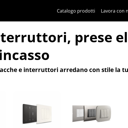
Salta al contenuto
Salta al menu in pagina
Apri menu
Apri ricerca
Salta al footer
Catalogo prodotti
Lavora con 
terruttori, prese e
 incasso
 placche e interruttori arredano con stile la 