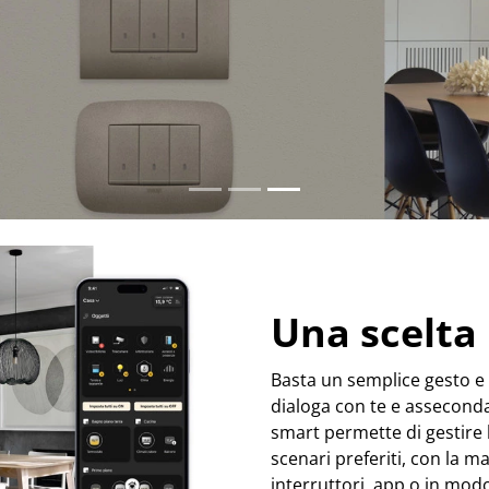
Una scelta 
Basta un semplice gesto e 
dialoga con te e asseconda 
smart permette di gestire l
scenari preferiti, con la m
interruttori, app o in mod