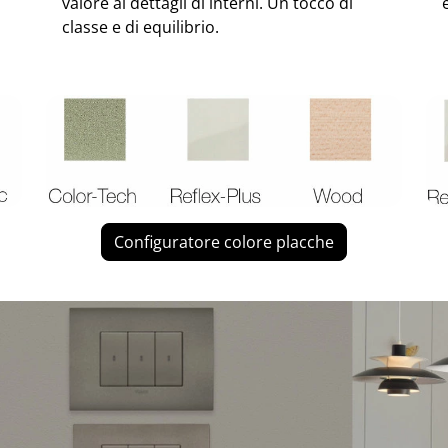
valore ai dettagli di interni. Un tocco di
classe e di equilibrio.
Configuratore colore placche