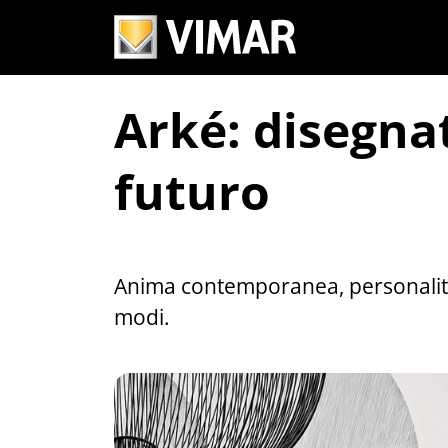
Arké: disegnat
futuro
Anima contemporanea, personalità fo
modi.