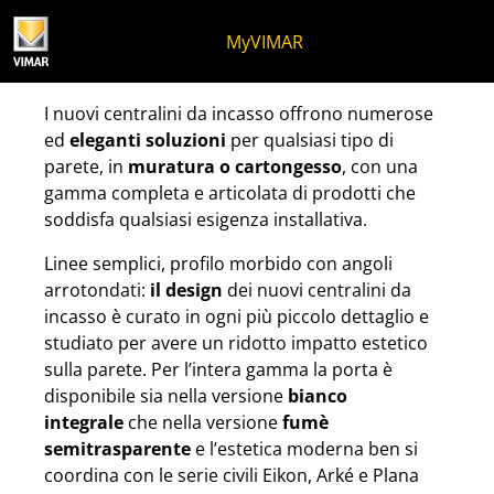
Salta al contenuto
Salta al menu in pagina
Apri menu
Apri ricerca
Salta al footer
MyVIMAR
Centralini da incasso per
I nuovi centralini da incasso offrono numerose
ed
eleganti soluzioni
per qualsiasi tipo di
parete, in
muratura o cartongesso
, con una
gamma completa e articolata di prodotti che
soddisfa qualsiasi esigenza installativa.
Linee semplici, profilo morbido con angoli
arrotondati:
il design
dei nuovi centralini da
incasso è curato in ogni più piccolo dettaglio e
studiato per avere un ridotto impatto estetico
sulla parete. Per l’intera gamma la porta è
disponibile sia nella versione
bianco
integrale
che nella versione
fumè
semitrasparente
e l’estetica moderna ben si
coordina con le serie civili Eikon, Arké e Plana