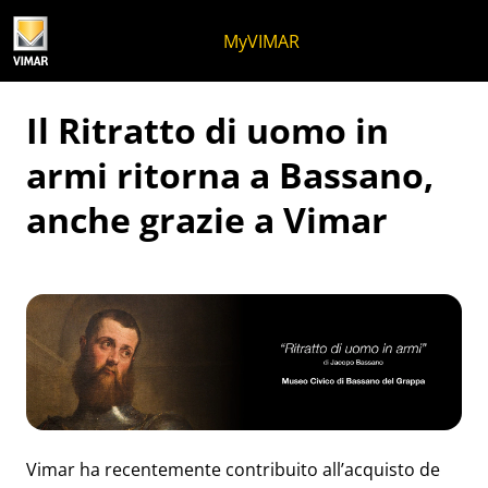
Salta al contenuto
Salta al menu in pagina
Apri menu
Apri ricerca
Salta al footer
MyVIMAR
Il Ritratto di uomo in
armi ritorna a Bassano,
anche grazie a Vimar
Vimar ha recentemente contribuito all’acquisto de