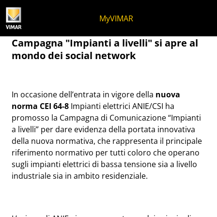
Salta al contenuto
Salta al menu in pagina
Apri menu
Apri ricerca
Salta al footer
MyVIMAR
Impianto elettrico a livelli
Campagna "Impianti a livelli" si apre al
mondo dei social network
In occasione dell’entrata in vigore della
nuova
norma CEI 64-8
Impianti elettrici ANIE/CSI ha
promosso la Campagna di Comunicazione “Impianti
a livelli” per dare evidenza della portata innovativa
della nuova normativa, che rappresenta il principale
riferimento normativo per tutti coloro che operano
sugli impianti elettrici di bassa tensione sia a livello
industriale sia in ambito residenziale.