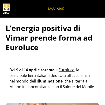
Salta al contenuto
Salta al menu in pagina
Apri menu
Apri ricerca
Salta al footer
MyVIMAR
L’energia positiva di
Vimar prende forma ad
Euroluce
Dal
9 al 14 aprile
saremo
a
Euroluce
, la
principale fiera italiana dedicata all’eccellenza
nel mondo dell’
illuminazione
, che si terrà a
Milano in concomitanza con il Salone del Mobile.