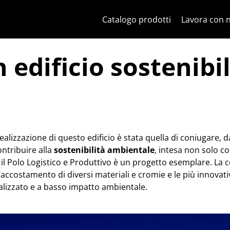
Salta al contenuto
Salta al menu in pagina
Apri menu
Apri ricerca
Salta al footer
Catalogo prodotti
Lavora con 
 edificio sostenibi
realizzazione di questo edificio è stata quella di coniugare, 
contribuire alla
sostenibilità ambientale
, intesa non solo c
il Polo Logistico e Produttivo è un progetto esemplare. La
, l’accostamento di diversi materiali e cromie e le più innovat
alizzato e a basso impatto ambientale.