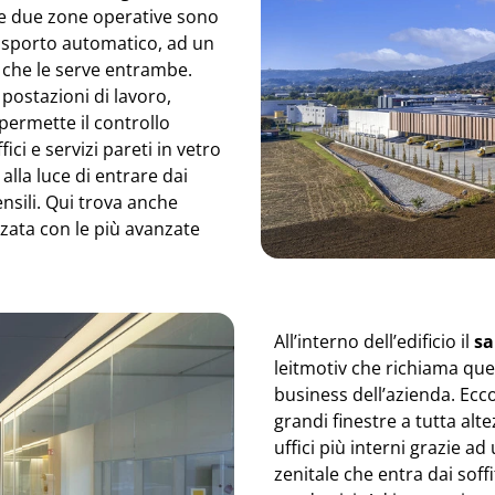
rime due zone operative sono
trasporto automatico, ad un
 che le serve entrambe.
 postazioni di lavoro,
permette il controllo
fici e servizi pareti in vetro
lla luce di entrare dai
ensili. Qui trova anche
zata con le più avanzate
All’interno dell’edificio il
sa
leitmotiv che richiama quel
business dell’azienda. Ecco
grandi finestre a tutta alte
uffici più interni grazie a
zenitale che entra dai soff