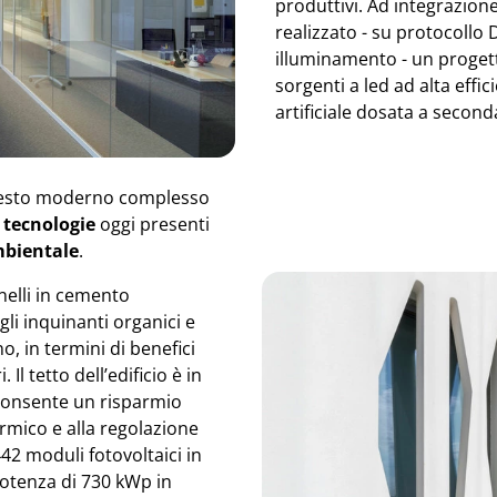
produttivi. Ad integrazione
realizzato - su protocollo 
illuminamento - un proget
sorgenti a led ad alta effi
artificiale dosata a second
 questo moderno complesso
 tecnologie
oggi presenti
ambientale
.
nelli in cemento
i inquinanti organici e
o, in termini di benefici
Il tetto dell’edificio è in
consente un risparmio
rmico e alla regolazione
42 moduli fotovoltaici in
potenza di 730 kWp in