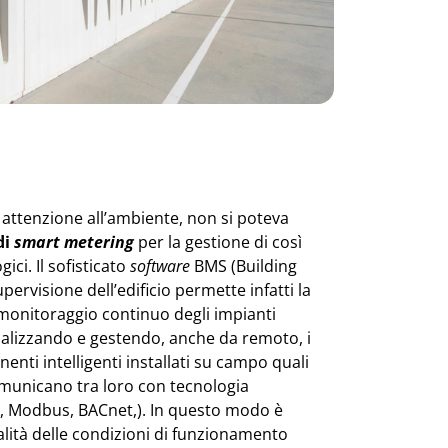
i attenzione all’ambiente, non si poteva
di
smart metering
per la gestione di così
ici. Il sofisticato
software
BMS (Building
rvisione dell’edificio permette infatti la
l monitoraggio continuo degli impianti
nalizzando e gestendo, anche da remoto, i
nti intelligenti installati su campo quali
omunicano tra loro con tecnologia
X, Modbus, BACnet,). In questo modo è
lità delle condizioni di funzionamento