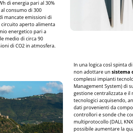
h di energia pari al 30%
i al consumo di 300
 di mancate emissioni di
 circuito aperto alimenta
io energetico pari a
e medio di circa 90
ioni di CO2 in atmosfera.
In una logica così spinta d
non adottare un
sistema 
complessi impianti tecnolog
Management System) di supe
gestione centralizzata e i
tecnologici acquisendo, a
dati provenienti da compone
controllori e sonde che c
multiprotocollo (DALI, KN
possibile aumentare la qua