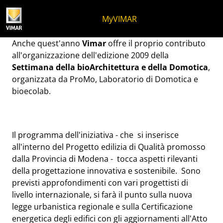
Salta al contenuto
Salta al menu in pagina
Apri menu
Apri ricerca
Salta al footer
MyVIMAR
Settimana della bio Archi
Anche quest'anno
Vimar
offre il proprio contributo
all'organizzazione dell'edizione 2009 della
Settimana della bioArchitettura e della Domotica
,
organizzata da ProMo, Laboratorio di Domotica e
bioecolab.
Il programma dell'iniziativa - che si inserisce
all'interno del Progetto edilizia di Qualità promosso
dalla Provincia di Modena - tocca aspetti rilevanti
della progettazione innovativa e sostenibile. Sono
previsti approfondimenti con vari progettisti di
livello internazionale, si farà il punto sulla nuova
legge urbanistica regionale e sulla Certificazione
energetica degli edifici con gli aggiornamenti all'Atto