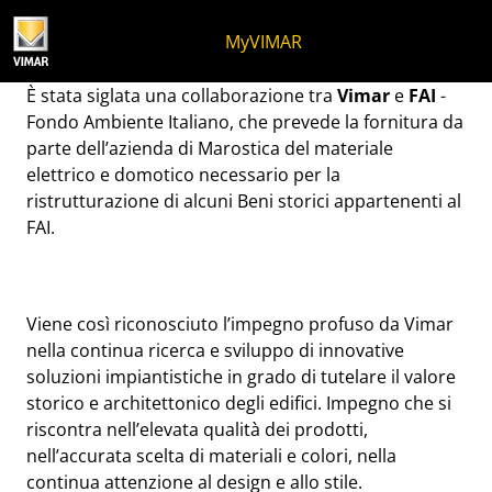
Salta al contenuto
Salta al menu in pagina
Apri menu
Apri ricerca
Salta al footer
MyVIMAR
Vimar e FAI - Fondo Ambie
È stata siglata una collaborazione tra
Vimar
e
FAI
-
Fondo Ambiente Italiano, che prevede la fornitura da
parte dell’azienda di Marostica del materiale
elettrico e domotico necessario per la
ristrutturazione di alcuni Beni storici appartenenti al
FAI.
Viene così riconosciuto l’impegno profuso da Vimar
nella continua ricerca e sviluppo di innovative
soluzioni impiantistiche in grado di tutelare il valore
storico e architettonico degli edifici. Impegno che si
riscontra nell’elevata qualità dei prodotti,
nell’accurata scelta di materiali e colori, nella
continua attenzione al design e allo stile.