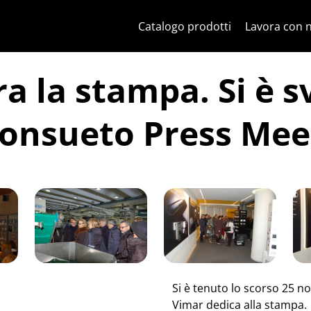
Salta al contenuto
Salta al menu in pagina
Apri menu
Apri ricerca
Salta al footer
Catalogo prodotti
Lavora con 
a la stampa. Si è s
consueto Press Mee
Si è tenuto lo scorso 25 
Vimar dedica alla stampa.