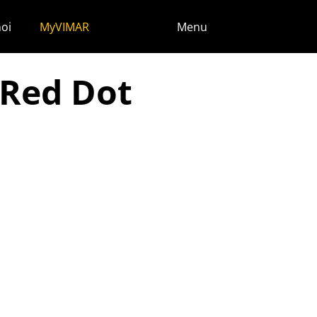
noi
MyVIMAR
Menu
o Red Dot