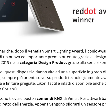
ar che, dopo il Venetian Smart Lighting Award, l’Iconic Awa
 di un nuovo ed importante premio ottenuto grazie al design d
 2019
nella
categoria Design Product
grazie alla serie
Eikon
di questi dispositivi danno vita ad una superficie in grado di 
o, sempre più orientato verso prodotti tecnologicamente ava
tà e finiture pregiate, Eikon Tactil è infatti disponibile anche
 e Corian®.
ssono trovare posto i
comandi KNX
di Vimar. Per attivarli ba
iretto dell’energia. Appena vengono sfiorarti un sensore prox