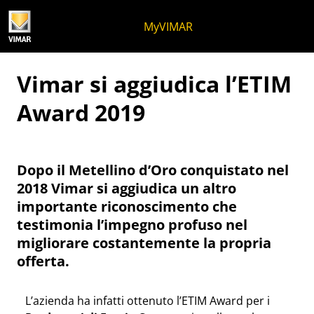
Salta al contenuto
Salta al menu in pagina
Apri menu
Apri ricerca
Salta al footer
MyVIMAR
Vimar si aggiudica l’ETIM
Award 2019
Dopo il Metellino d’Oro conquistato nel
2018 Vimar si aggiudica un altro
importante riconoscimento che
testimonia l’impegno profuso nel
migliorare costantemente la propria
offerta.
L’azienda ha infatti ottenuto l’ETIM Award per i