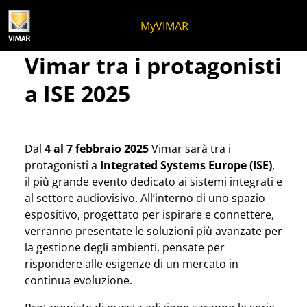
Salta al contenuto
Salta al menu in pagina
Apri menu
Apri ricerca
Salta al footer
MyVIMAR
Vimar tra i protagonisti a
Vimar tra i protagonisti
a ISE 2025
Dal
4 al 7 febbraio 2025
Vimar sarà tra i
protagonisti a
Integrated Systems Europe (ISE)
,
il più grande evento dedicato ai sistemi integrati e
al settore audiovisivo. All’interno di uno spazio
espositivo, progettato per ispirare e connettere,
verranno presentate le soluzioni più avanzate per
la gestione degli ambienti, pensate per
rispondere alle esigenze di un mercato in
continua evoluzione.