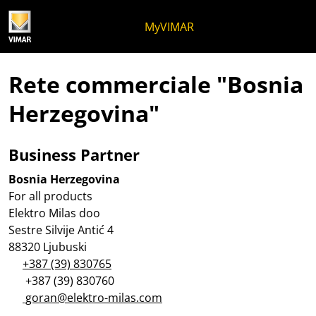
Salta al contenuto
Salta al menu in pagina
Apri menu
Apri ricerca
Salta al footer
MyVIMAR
Rete commerciale "Bosnia
Herzegovina"
Business Partner
Bosnia Herzegovina
For all products
Elektro Milas doo
Sestre Silvije Antić 4
88320 Ljubuski
+387 (39) 830765
+387 (39) 830760
goran@elektro-milas.com