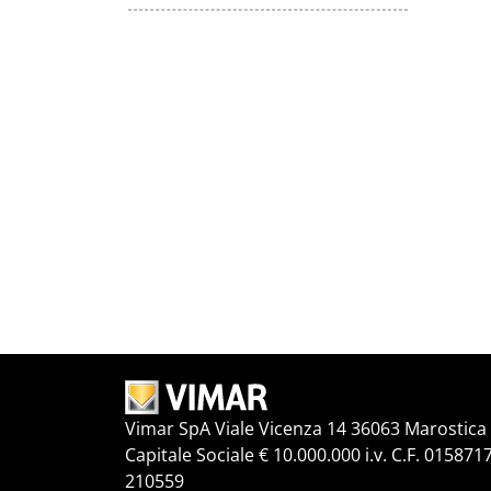
Vimar SpA Viale Vicenza 14 36063 Marostica V
Capitale Sociale € 10.000.000 i.v. C.F. 015871
210559