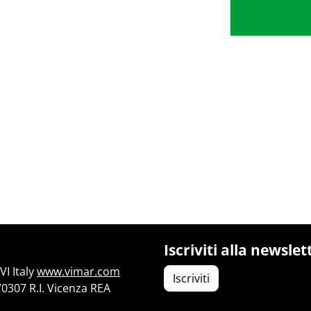
Iscriviti alla newslet
I Italy
www.vimar.com
Iscriviti
70307 R.I. Vicenza REA