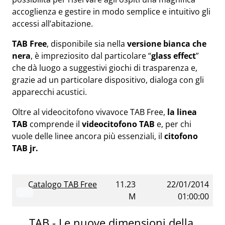
accoglienza e gestire in modo semplice e intuitivo gli
accessi all’abitazione.
TAB Free
, disponibile sia nella
versione bianca che
nera
, è impreziosito dal particolare “
glass effect
”
che dà luogo a suggestivi giochi di trasparenza e,
grazie ad un particolare dispositivo, dialoga con gli
apparecchi acustici.
Oltre al videocitofono vivavoce TAB Free,
la linea
TAB
comprende il
videocitofono TAB
e, per chi
vuole delle linee ancora più essenziali, il
citofono
TAB jr.
Catalogo TAB Free
11.23
22/01/2014
M
01:00:00
TAB - Le nuove dimensioni della