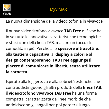
Salta al contenuto
Salta al menu in pagina
Apri menu
Apri ricerca
Salta al footer
MyVIMAR
Nasce TAB Free
La nuova dimensione della videocitofonia in vivavoce
Il nuovo videocitofono vivavoce
TAB Free
di Elvox ha
in se tutte le innovative caratteristiche tecnologiche
e stilistiche della linea TAB, ma con un tocco di
comodità in più. Perché allo
spessore ultrasottile
,
alla
tastiera capacitiva
, al
display a colori
e al
design contemporaneo
,
TAB Free aggiunge il
piacere di comunicare in libertà, senza utilizzare
la cornetta
.
Ispirato alla leggerezza e alla sobrietà estetiche che
contraddistinguono gli altri prodotti della
linea TAB
,
il
videocitofono vivavoce TAB Free
ha una forma
compatta, caratterizzata da linee morbide che
addolciscono gli angoli per poi perdersi lungo