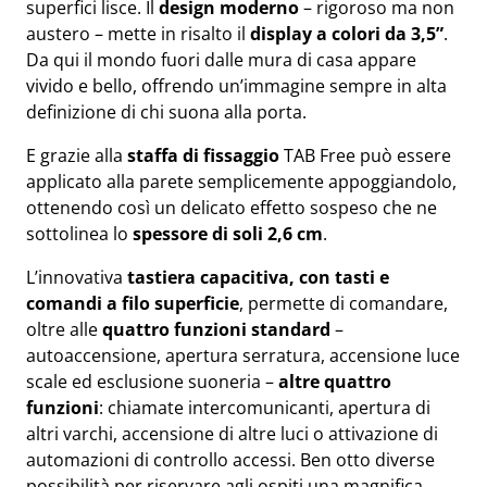
superfici lisce. Il
design moderno
– rigoroso ma non
austero – mette in risalto il
display a colori da 3,5”
.
Da qui il mondo fuori dalle mura di casa appare
vivido e bello, offrendo un’immagine sempre in alta
definizione di chi suona alla porta.
E grazie alla
staffa di fissaggio
TAB Free può essere
applicato alla parete semplicemente appoggiandolo,
ottenendo così un delicato effetto sospeso che ne
sottolinea lo
spessore di soli 2,6 cm
.
L’innovativa
tastiera capacitiva, con tasti e
comandi a filo superficie
, permette di comandare,
oltre alle
quattro funzioni standard
–
autoaccensione, apertura serratura, accensione luce
scale ed esclusione suoneria –
altre quattro
funzioni
: chiamate intercomunicanti, apertura di
altri varchi, accensione di altre luci o attivazione di
automazioni di controllo accessi. Ben otto diverse
possibilità per riservare agli ospiti una magnifica