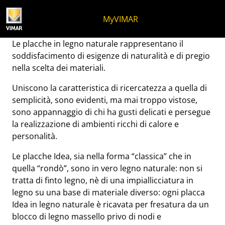
Salta al contenuto
Salta al menu in pagina
Apri menu
Apri ricerca
Salta al footer
MyVIMAR
Placche Idea in legno mas
Le placche in legno naturale rappresentano il
soddisfacimento di esigenze di naturalità e di pregio
nella scelta dei materiali.
Uniscono la caratteristica di ricercatezza a quella di
semplicità, sono evidenti, ma mai troppo vistose,
sono appannaggio di chi ha gusti delicati e persegue
la realizzazione di ambienti ricchi di calore e
personalità.
Le placche Idea, sia nella forma “classica” che in
quella “rondò”, sono in vero legno naturale: non si
tratta di finto legno, nè di una impiallicciatura in
legno su una base di materiale diverso: ogni placca
Idea in legno naturale è ricavata per fresatura da un
blocco di legno massello privo di nodi e