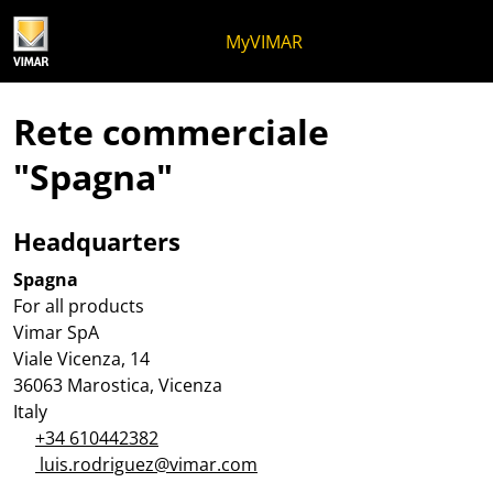
Salta al contenuto
Salta al menu in pagina
Apri menu
Apri ricerca
Salta al footer
MyVIMAR
Rete commerciale
"Spagna"
Headquarters
Spagna
For all products
Vimar SpA
Viale Vicenza, 14
36063 Marostica, Vicenza
Italy
+34 610442382
luis.rodriguez@vimar.com